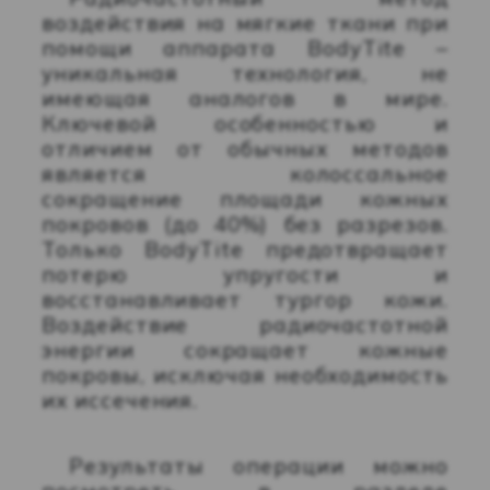
воздействия на мягкие ткани при
помощи аппарата BodyTite –
уникальная технология, не
имеющая аналогов в мире.
Ключевой особенностью и
отличием от обычных методов
является колоссальное
сокращение площади кожных
покровов (до 40%) без разрезов.
Только BodyTite предотвращает
потерю упругости и
восстанавливает тургор кожи.
Воздействие радиочастотной
энергии сокращает кожные
покровы, исключая необходимость
их иссечения.
Результаты операции можно