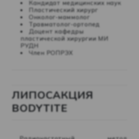
⁠Кандидат медицинских наук
⁠Пластический хирург
⁠Онколог-маммолог
⁠Травматолог-ортопед
⁠Доцент кафедры
пластической хирургии МИ
РУДН
⁠Член РОПРЭХ
ЛИПОСАКЦИЯ
BODYTITE
Радиочастотный метод