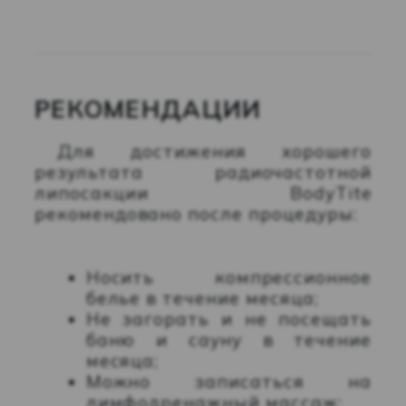
РЕКОМЕНДАЦИИ
Для достижения хорошего
результата радиочастотной
липосакции BodyTite
рекомендовано после процедуры:
Носить компрессионное
белье в течение месяца;
Не загорать и не посещать
баню и сауну в течение
месяца;
Можно записаться на
лимфодренажный массаж;