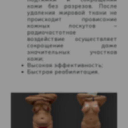
кожи без разрезов. После
удаления жировой ткани не
происходит провисание
кожных лоскутов –
радиочастотное
воздействие осуществляет
сокращение даже
значительных участков
кожи;
Высокая эффективность;
Быстрая реабилитация.