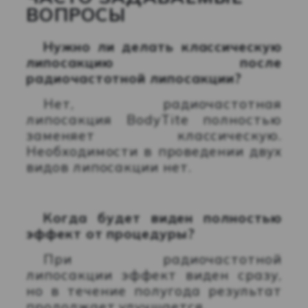
ВОПРОСЫ
Нужно ли делать классическую
липосакцию после
радиочастотной липосакции?
Нет, радиочастотная
липосакция BodyTite полностью
заменяет классическую.
Необходимости в проведении двух
видов липосакции нет.
Когда будет виден полностью
эффект от процедуры?
При радиочастотной
липосакции эффект виден сразу,
но в течение полугода результат
продолжает улучшается.