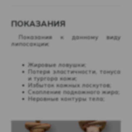
ПОКАЗАНИЯ
Показания к данному виду
липосакции:
Жировые ловушки;
Потеря эластичности, тонуса
и тургора кожи;
Избыток кожных лоскутов;
Скопление подкожного жира;
Неровные контуры тела;