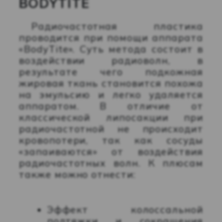
BODYTITE
Радиочастотная пластика
проводится при помощи аппарата
«BodyTite». Суть метода состоит в
воздействии радиоволн, в
результате чего подкожная
жировая ткань становится похожа
на эмульсию и легко удаляется
аппаратом. В отличие от
классической липосакции при
радиочастотной не происходит
кровопотери, так как сосуды
«запаиваются» от воздействия
радиочастотных волн. К плюсам
также можно отнести:
Эффект колоссальной
подтяжки и сокращения