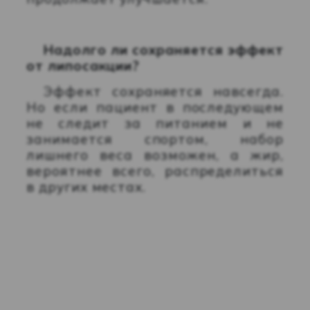
Надолго ли сохраняется эффект
от липосакции?
Эффект сохраняется навсегда.
Но если пациент в последующем
не следит за питанием и не
занимается спортом, набор
лишнего веса возможен, а жир,
вероятнее всего, распределиться
в других местах.